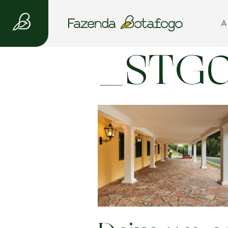
A
_STG0