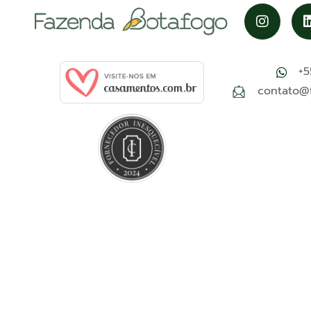
+5
contato@